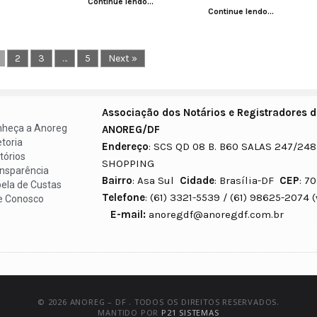
Continue lendo...
Continue lendo...
2
3
…
5
Next »
Associação dos Notários e Registradores do
heça a Anoreg
ANOREG/DF
etoria
Endereço
: SCS QD 08 B. B60 SALAS 247/248
tórios
SHOPPING
nsparência
Bairro
: Asa Sul
Cidade
: Brasília-DF
CEP
: 7
ela de Custas
Telefone
: (61) 3321-5539 / (61)
e Conosco
E-mail:
anoregdf@anoregdf.com.br
© 2026 ANOREG – DF . TODOS OS DIREITOS RESERVADOS.
MANTIDO POR
P21 SISTEMAS