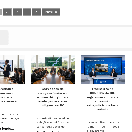
2
3
…
5
Next »
egedorias
Comissões de
Provimento nº
tam boas
soluções fundiárias
196/2025 do CNJ
icas para
iniciam diálogo para
regulamenta busca e
de correição
mediação em terra
apreensão
indígena em RO
extrajudicial de bens
móveis
 no trabalho
vo e em rede, a
A Comissão Nacional de
ria
Soluções Fundiárias do
O CNJ publicou em 4 de
Conselho Nacional de
junho de 2025
 lendo...
o Provimento