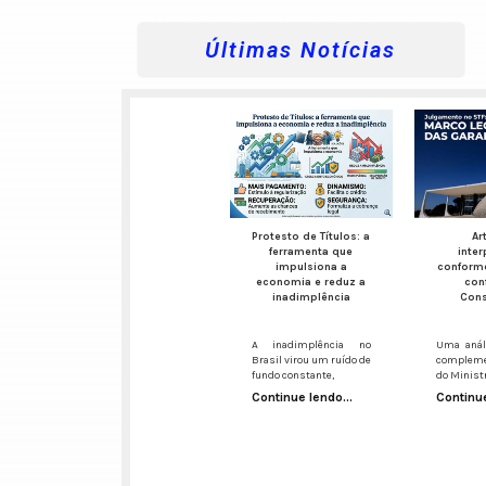
Últimas Notícias
Protesto de Títulos: a
Ar
ferramenta que
inte
impulsiona a
conform
economia e reduz a
con
inadimplência
Cons
A inadimplência no
Uma análi
Brasil virou um ruído de
compleme
fundo constante,
do Minist
Continue lendo...
Continue