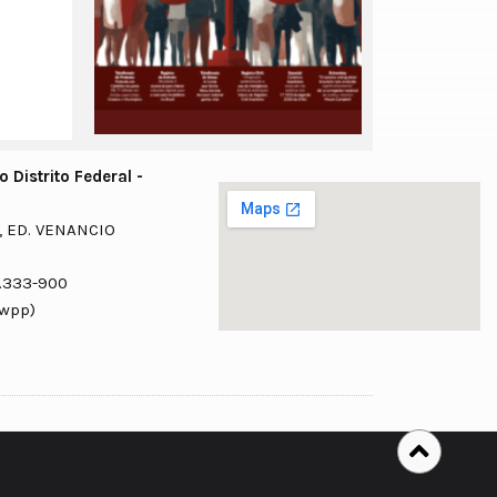
 Distrito Federal -
, ED. VENANCIO
0.333-900
 98625-2074 (wpp)