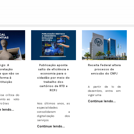
tigo: A
Publicação aponta
Receita Federal altera
rpretação
salto de eficiência e
processo de
e que não se
economia para o
emissão do CNPJ
forma à
cidadão por meio do
tituição
trabalho dos
cartórios de RTD e
A partir de 1º de
RCPJ
dezembro, entra em
se crítica do
vigor uma
nto ao voto
Continue lendo...
ro Dias
Nos últimos anos, as
especialidades
 lendo...
consolidaram a
digitalização dos
serviços
Continue lendo...