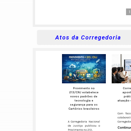
1
Atos da Corregedoria
Provimento nº
Corr
213/CNJ estabelece
apon
novos padrões de
prát
tecnologia e
atuação 
segurança para os
Cartórios brasileiros
Com foco
colaborati
A Corregedoria Nacional
Corregedo
de Justiça publicou o
Continue
Provimento nº 213,