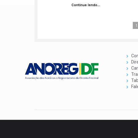
Continue lendo...
1
Con
Dir
Car
Tra
Tab
Fal