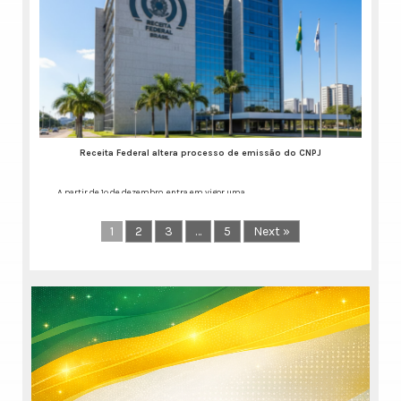
Publicação aponta salto
de eficiência e economia
para o cidadão por meio
do trabalho dos
cartórios de RTD e RCPJ
Nos últimos anos, as
especialidades
consolidaram a digitalização
Receita Federal altera processo de emissão do CNPJ
dos serviços
Continue lendo...
A partir de 1º de dezembro, entra em vigor uma
Continue lendo...
1
2
3
…
5
Next »