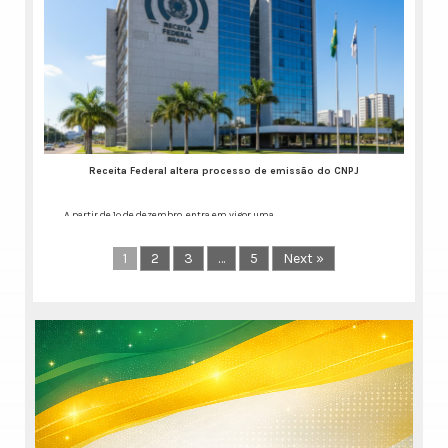
Publicação aponta salto
de eficiência e economia
para o cidadão por meio
do trabalho dos
cartórios de RTD e RCPJ
Nos últimos anos, as
especialidades
consolidaram a digitalização
Receita Federal altera processo de emissão do CNPJ
dos serviços
Continue lendo...
A partir de 1º de dezembro, entra em vigor uma
Continue lendo...
1
2
3
…
5
Next »