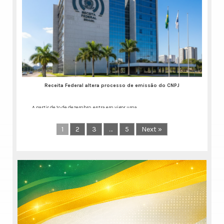
Publicação aponta salto
de eficiência e economia
para o cidadão por meio
do trabalho dos
cartórios de RTD e RCPJ
Nos últimos anos, as
especialidades
consolidaram a digitalização
Receita Federal altera processo de emissão do CNPJ
dos serviços
Continue lendo...
A partir de 1º de dezembro, entra em vigor uma
Continue lendo...
1
2
3
…
5
Next »