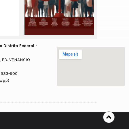
 Distrito Federal -
, ED. VENANCIO
0.333-900
 98625-2074 (wpp)