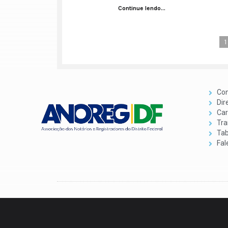
Continue lendo...
1
Con
Dir
Car
Tra
Tab
Fal