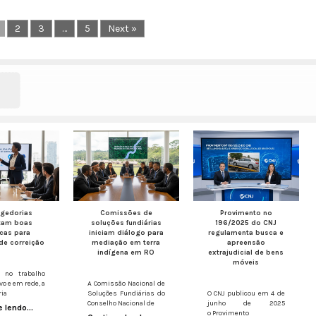
2
3
…
5
Next »
egedorias
Comissões de
Provimento nº
tam boas
soluções fundiárias
196/2025 do CNJ
icas para
iniciam diálogo para
regulamenta busca e
de correição
mediação em terra
apreensão
indígena em RO
extrajudicial de bens
móveis
 no trabalho
vo e em rede, a
A Comissão Nacional de
ria
Soluções Fundiárias do
O CNJ publicou em 4 de
Conselho Nacional de
junho de 2025
 lendo...
o Provimento