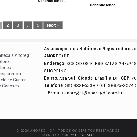
Continue lendo...
Continue lendo...
2
3
…
5
Next »
Associação dos Notários e Registradores do
heça a Anoreg
ANOREG/DF
etoria
Endereço
: SCS QD 08 B. B60 SALAS 247/248
tórios
SHOPPING
nsparência
Bairro
: Asa Sul
Cidade
: Brasília-DF
CEP
: 7
ela de Custas
Telefone
: (61) 3321-5539 / (61)
e Conosco
E-mail:
anoregdf@anoregdf.com.br
© 2026 ANOREG – DF . TODOS OS DIREITOS RESERVADOS.
MANTIDO POR
P21 SISTEMAS