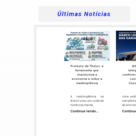
Últimas Notícias
Protesto de Títulos: a
Ar
ferramenta que
inte
impulsiona a
conform
economia e reduz a
con
inadimplência
Cons
A inadimplência no
Uma análi
Brasil virou um ruído de
compleme
fundo constante,
do Minist
Continue lendo...
Continue