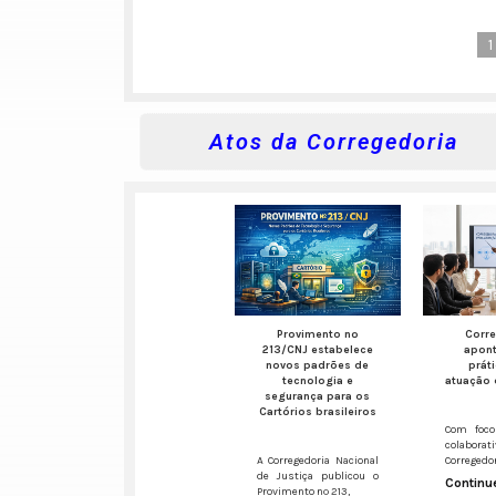
1
Atos da Corregedoria
Provimento nº
Corr
213/CNJ estabelece
apon
novos padrões de
prát
tecnologia e
atuação 
segurança para os
Cartórios brasileiros
Com foco
colaborati
A Corregedoria Nacional
Corregedo
de Justiça publicou o
Continue
Provimento nº 213,