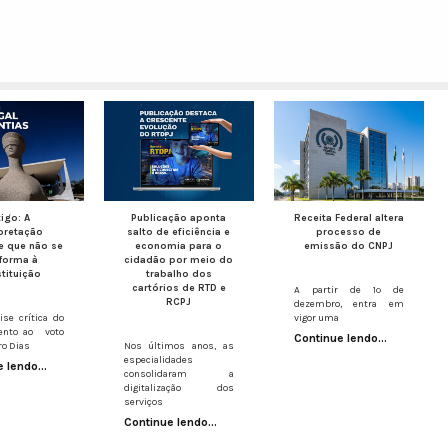
tigo: A
Publicação aponta
Receita Federal altera
rpretação
salto de eficiência e
processo de
e que não se
economia para o
emissão do CNPJ
forma à
cidadão por meio do
tituição
trabalho dos
cartórios de RTD e
A partir de 1º de
RCPJ
dezembro, entra em
se crítica do
vigor uma
nto ao voto
Continue lendo...
ro Dias
Nos últimos anos, as
especialidades
 lendo...
consolidaram a
digitalização dos
serviços
Continue lendo...