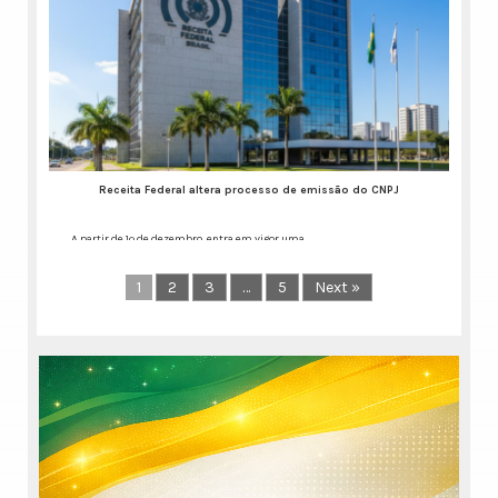
Publicação aponta salto
de eficiência e economia
para o cidadão por meio
do trabalho dos
cartórios de RTD e RCPJ
Nos últimos anos, as
especialidades
consolidaram a digitalização
Receita Federal altera processo de emissão do CNPJ
dos serviços
Continue lendo...
A partir de 1º de dezembro, entra em vigor uma
Continue lendo...
1
2
3
…
5
Next »